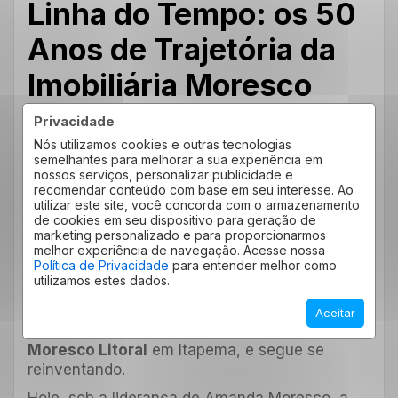
Linha do Tempo: os 50
Anos de Trajetória da
Imobiliária Moresco
Privacidade
Desde o início modesto com Livino trabalhando
Nós utilizamos cookies e outras tecnologias
como corretor, até o crescimento da equipe
semelhantes para melhorar a sua experiência em
com a chegada de Ellen e dos filhos ao longo
nossos serviços, personalizar publicidade e
das décadas, a Moresco evoluiu
recomendar conteúdo com base em seu interesse. Ao
constantemente ao longo desses 50 anos.
utilizar este site, você concorda com o armazenamento
de cookies em seu dispositivo para geração de
A trajetória incluiu momentos de superação: a
marketing personalizado e para proporcionarmos
melhor experiência de navegação. Acesse nossa
crise do Plano Real, a dor da perda de sua
Política de Privacidade
para entender melhor como
matriarca em 2006 e a resiliência durante a
utilizamos estes dados.
pandemia. Com visão estratégica, a empresa
lançou projetos pioneiros como o
Innovare
e o
Aceitar
Mondrian
, expandiu sua atuação com a
Moresco Litoral
em Itapema, e segue se
reinventando.