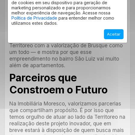
de cookies em seu dispositivo para geração de
Além dos decorados, a área contará com
marketing personalizado e para proporcionarmos
melhorias urbanas, como arquibancadas,
melhor experiência de navegação. Acesse nossa
Política de Privacidade
para entender melhor como
arborização, calçadas, brinquedos infantis e
utilizamos estes dados.
quiosques gastronômicos, conectando lazer,
arquitetura e qualidade de vida. Essa proposta
Aceitar
de gentileza urbana reforça o compromisso da
Territoreo com a valorização de Brusque como
um todo — e mostra por que esse
empreendimento no bairro São Luiz vai muito
além de apartamentos.
Parceiros que
Constroem o Futuro
Na Imobiliária Moresco, valorizamos parcerias
que compartilham propósito. É por isso que
temos orgulho de atuar ao lado da Territoreo na
realização deste projeto inovador, que em
breve estará à disposição de quem busca mais