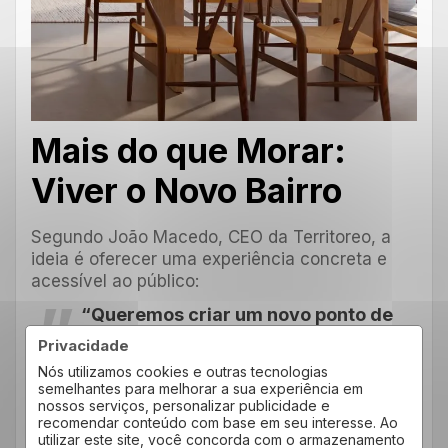
Mais do que Morar:
Viver o Novo Bairro
Segundo João Macedo, CEO da Territoreo, a
ideia é oferecer uma experiência concreta e
acessível ao público:
“Queremos criar um novo ponto de
visitação em Brusque. Algo que
Privacidade
inspire as pessoas e mostre como
Nós utilizamos cookies e outras tecnologias
semelhantes para melhorar a sua experiência em
nosso projeto vai além da moradia:
nossos serviços, personalizar publicidade e
ele transforma a cidade.”
recomendar conteúdo com base em seu interesse. Ao
utilizar este site, você concorda com o armazenamento