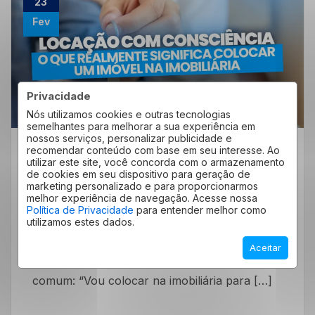
23
Fev
Privacidade
Nós utilizamos cookies e outras tecnologias
semelhantes para melhorar a sua experiência em
nossos serviços, personalizar publicidade e
recomendar conteúdo com base em seu interesse. Ao
Quero Alugar
Quero Anunciar
utilizar este site, você concorda com o armazenamento
de cookies em seu dispositivo para geração de
Gestão De Locação De Imóveis:
marketing personalizado e para proporcionarmos
Entenda O Verdadeiro Papel Da
melhor experiência de navegação. Acesse nossa
Política de Privacidade
para entender melhor como
Imobiliária
utilizamos estes dados.
Quando um proprietário decide colocar um
Aceitar
imóvel para locação, uma frase ainda é muito
comum: “Vou colocar na imobiliária para […]