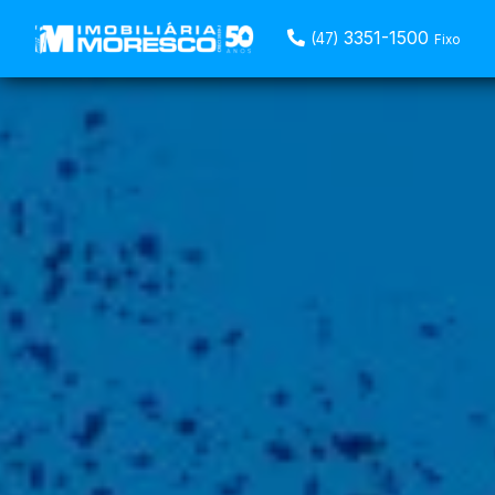
9952-5118
(47)
WhatsAp