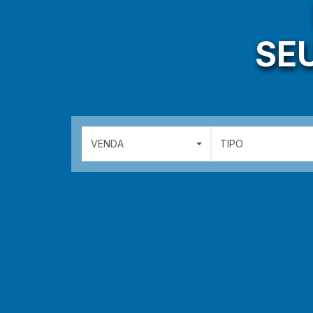
SE
VENDA
TIPO