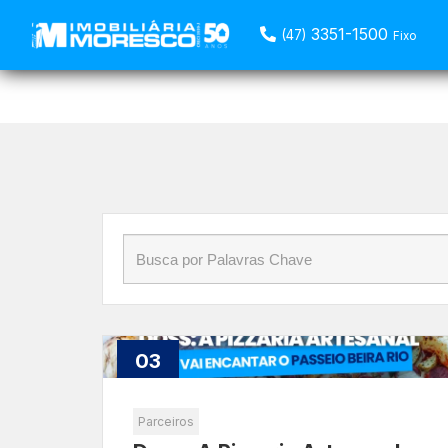
Início
»
Blog
»
pizzaria
3351-1500
(47)
Fixo
03
Out
Parceiros